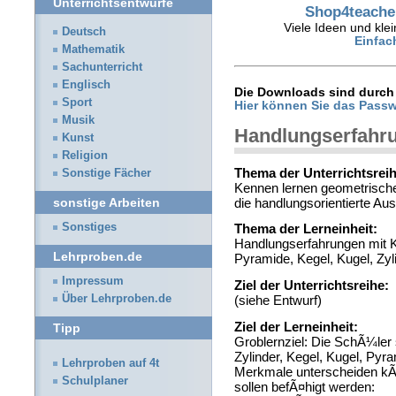
Unterrichtsentwürfe
Shop4teacher
Viele Ideen und klei
Deutsch
Einfac
Mathematik
Sachunterricht
Englisch
Die Downloads sind durch 
Sport
Hier können Sie das Passw
Musik
Handlungserfahr
Kunst
Religion
Thema der Unterrichtsreih
Sonstige Fächer
Kennen lernen geometrische
die handlungsorientierte Au
sonstige Arbeiten
Sonstiges
Thema der Lerneinheit:
Handlungserfahrungen mit 
Lehrproben.de
Pyramide, Kegel, Kugel, Zyl
Impressum
Ziel der Unterrichtsreihe:
Über Lehrproben.de
(siehe Entwurf)
Ziel der Lerneinheit:
Tipp
Groblernziel: Die SchÃ¼ler
Zylinder, Kegel, Kugel, Pyra
Lehrproben auf 4t
Merkmale unterscheiden kÃ¶
Schulplaner
sollen befÃ¤higt werden: