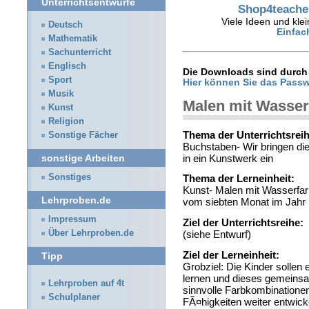
Unterrichtsentwürfe
Shop4teacher
Viele Ideen und klei
Deutsch
Einfac
Mathematik
Sachunterricht
Englisch
Die Downloads sind durch 
Sport
Hier können Sie das Passw
Musik
Malen mit Wasser
Kunst
Religion
Thema der Unterrichtsreih
Sonstige Fächer
Buchstaben- Wir bringen di
in ein Kunstwerk ein
sonstige Arbeiten
Sonstiges
Thema der Lerneinheit:
Kunst- Malen mit Wasserfarb
Lehrproben.de
vom siebten Monat im Jah
Impressum
Ziel der Unterrichtsreihe:
Über Lehrproben.de
(siehe Entwurf)
Ziel der Lerneinheit:
Tipp
Grobziel: Die Kinder sollen 
lernen und dieses gemeinsam 
Lehrproben auf 4t
sinnvolle Farbkombinationen
Schulplaner
FÃ¤higkeiten weiter entwi