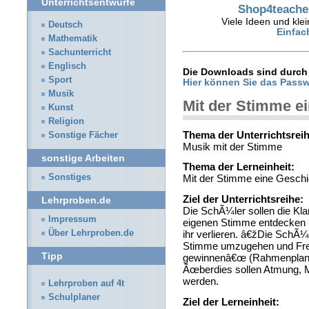
Unterrichtsentwürfe
Shop4teacher
Viele Ideen und klei
Deutsch
Einfac
Mathematik
Sachunterricht
Englisch
Die Downloads sind durch 
Sport
Hier können Sie das Passw
Musik
Mit der Stimme ei
Kunst
Religion
Thema der Unterrichtsreih
Sonstige Fächer
Musik mit der Stimme
sonstige Arbeiten
Thema der Lerneinheit:
Sonstiges
Mit der Stimme eine Geschi
Ziel der Unterrichtsreihe:
Lehrproben.de
Die SchÃ¼ler sollen die Kla
Impressum
eigenen Stimme entdecke
Über Lehrproben.de
ihr verlieren. â€žDie SchÃ¼
Stimme umzugehen und Freu
Tipp
gewinnenâ€œ (Rahmenplan Ã
Ãœberdies sollen Atmung, M
werden.
Lehrproben auf 4t
Schulplaner
Ziel der Lerneinheit: