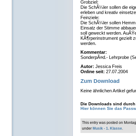
Grobziel:
Die SchÃ¼ler sollen die eig
erleben und kreativ einsetze
Feinziele:
Die SchÃ¼ler sollen Hemmu
Einsatz der Stimme abbauen
soll geweckt werden. AuÃŸe
KÃ¶rperinstrument gezielt z
werden.
Kommentar:
SonderpÃ¤d.- Lehrprobe (S
Autor:
Jessica Freis
Online seit:
27.07.2004
Zum Download
Keine ähnlichen Artikel gefu
Die Downloads sind durch 
Hier können Sie das Passw
This entry was posted on Montag
under
Musik - 1. Klasse
.