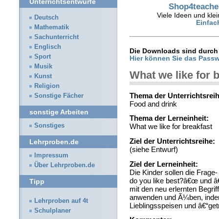
Unterrichtsentwürfe
Shop4teacher
Viele Ideen und klei
Deutsch
Einfac
Mathematik
Sachunterricht
Englisch
Die Downloads sind durch 
Sport
Hier können Sie das Passw
Musik
What we like for 
Kunst
Religion
Thema der Unterrichtsreih
Sonstige Fächer
Food and drink
sonstige Arbeiten
Thema der Lerneinheit:
Sonstiges
What we like for breakfast
Ziel der Unterrichtsreihe:
Lehrproben.de
(siehe Entwurf)
Impressum
Ziel der Lerneinheit:
Über Lehrproben.de
Die Kinder sollen die Frage
do you like best?â€œ und 
Tipp
mit den neu erlernten Begrif
anwenden und Ã¼ben, indem s
Lehrproben auf 4t
Lieblingsspeisen und â€“ge
Schulplaner