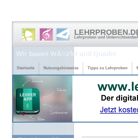
LEHRPROBEN.D
Lehrproben und Unterrichtsentw
Wir bauen WÃ¼rfel und Quader
Startseite
Nutzungshinweise
Tipps zu Lehrproben