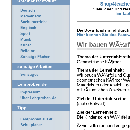
Unterrichtsentwürfe
Shop4teacher
Viele Ideen und klei
Deutsch
Einfac
Mathematik
Sachunterricht
Englisch
Die Downloads sind durch 
Sport
Hier können Sie das Passw
Musik
Wir bauen WÃ¼rf
Kunst
Religion
Thema der Unterrichtsreih
Sonstige Fächer
Geometrische KÃ¶rper
sonstige Arbeiten
Thema der Lerneinheit:
Sonstiges
Wir bauen WÃ¼rfel und Qua
geometrischen KÃ¶rper WÃ
Lehrproben.de
Materials mit der Absicht,
mit rÃ¤umlichen Objekten z
Impressum
Über Lehrproben.de
Ziel der Unterrichtsreihe:
(siehe Entwurf)
Tipp
Ziel der Lerneinheit:
Die Kinder sollen WÃ¼rfel 
Lehrproben auf 4t
Schulplaner
Â·Sie sollen anhand vorge