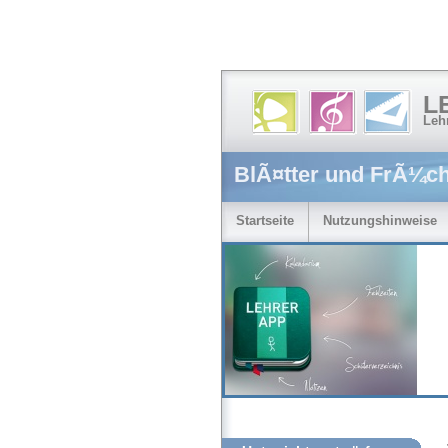
L
Leh
BlÃ¤tter und FrÃ¼c
Startseite
Nutzungshinweise