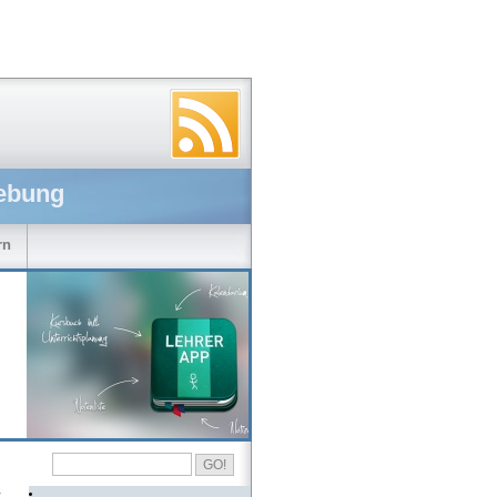
ebung
rn