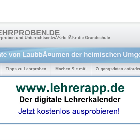
EHRPROBEN.DE
rproben und UnterrichtsentwÃ¼rfe fÃ¼r die Grundschule
hte von LaubbÃ¤umen der heimischen Umg
Tipps zu Lehrproben
Machen Sie mit!
Zugangsdaten anforde