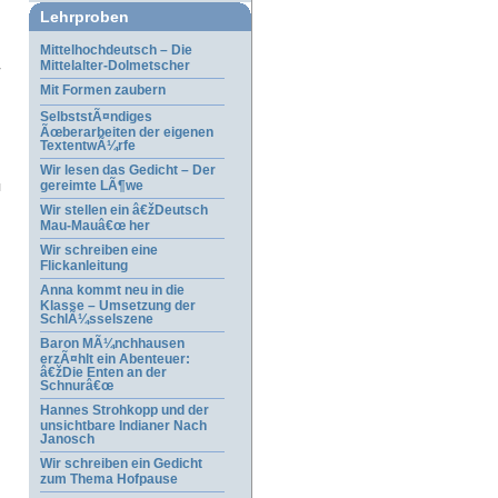
Lehrproben
Mittelhochdeutsch – Die
Mittelalter-Dolmetscher
Mit Formen zaubern
SelbststÃ¤ndiges
Ãœberarbeiten der eigenen
TextentwÃ¼rfe
Wir lesen das Gedicht – Der
gereimte LÃ¶we
Wir stellen ein â€žDeutsch
Mau-Mauâ€œ her
Wir schreiben eine
Flickanleitung
Anna kommt neu in die
Klasse – Umsetzung der
SchlÃ¼sselszene
.
Baron MÃ¼nchhausen
erzÃ¤hlt ein Abenteuer:
â€žDie Enten an der
Schnurâ€œ
Hannes Strohkopp und der
unsichtbare Indianer Nach
Janosch
Wir schreiben ein Gedicht
zum Thema Hofpause