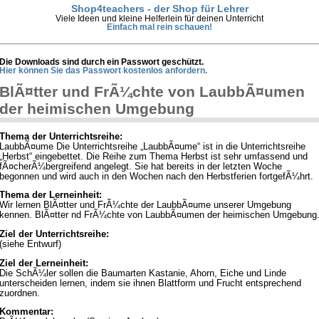
Shop4teachers - der Shop für Lehrer
Viele Ideen und kleine Helferlein für deinen Unterricht
Einfach mal rein schauen!
Die Downloads sind durch ein Passwort geschützt.
Hier können Sie das Passwort kostenlos anfordern.
BlÃ¤tter und FrÃ¼chte von LaubbÃ¤umen
der heimischen Umgebung
Thema der Unterrichtsreihe:
LaubbÃ¤ume Die Unterrichtsreihe „LaubbÃ¤ume“ ist in die Unterrichtsreihe
„Herbst“ eingebettet. Die Reihe zum Thema Herbst ist sehr umfassend und
fÃ¤cherÃ¼bergreifend angelegt. Sie hat bereits in der letzten Woche
begonnen und wird auch in den Wochen nach den Herbstferien fortgefÃ¼hrt.
Thema der Lerneinheit:
Wir lernen BlÃ¤tter und FrÃ¼chte der LaubbÃ¤ume unserer Umgebung
kennen. BlÃ¤tter nd FrÃ¼chte von LaubbÃ¤umen der heimischen Umgebung
Ziel der Unterrichtsreihe:
(siehe Entwurf)
Ziel der Lerneinheit:
Die SchÃ¼ler sollen die Baumarten Kastanie, Ahorn, Eiche und Linde
unterscheiden lernen, indem sie ihnen Blattform und Frucht entsprechend
zuordnen.
Kommentar: