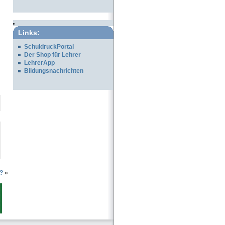
Links:
SchuldruckPortal
Der Shop für Lehrer
LehrerApp
Bildungsnachrichten
?
»