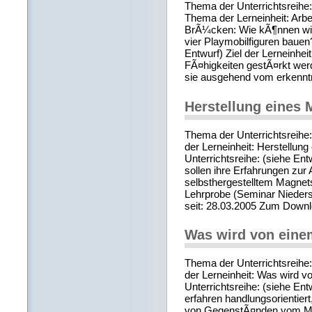
Thema der Unterrichtsreih
Thema der Lerneinheit: Arb
BrÃ¼cken: Wie kÃ¶nnen wir
vier Playmobilfiguren bauen?
Entwurf) Ziel der Lerneinheit
FÃ¤higkeiten gestÃ¤rkt werd
sie ausgehend vom erkenntn
Herstellung eines 
Thema der Unterrichtsreih
der Lerneinheit: Herstellung
Unterrichtsreihe: (siehe Ent
sollen ihre Erfahrungen zur
selbsthergestelltem Magne
Lehrprobe (Seminar Nieders
seit: 28.03.2005 Zum Down
Was wird von ein
Thema der Unterrichtsreih
der Lerneinheit: Was wird 
Unterrichtsreihe: (siehe Ent
erfahren handlungsorientier
von GegenstÃ¤nden vom Mat