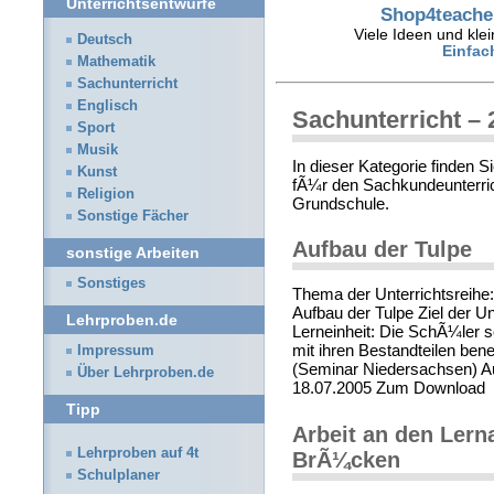
Unterrichtsentwürfe
Shop4teacher
Viele Ideen und klei
Deutsch
Einfac
Mathematik
Sachunterricht
Englisch
Sachunterricht – 
Sport
Musik
In dieser Kategorie finden 
Kunst
fÃ¼r den Sachkundeunterric
Religion
Grundschule.
Sonstige Fächer
Aufbau der Tulpe
sonstige Arbeiten
Sonstiges
Thema der Unterrichtsreihe
Aufbau der Tulpe Ziel der Unt
Lehrproben.de
Lerneinheit: Die SchÃ¼ler s
mit ihren Bestandteilen b
Impressum
(Seminar Niedersachsen) Aut
Über Lehrproben.de
18.07.2005 Zum Download
Tipp
Arbeit an den Ler
Lehrproben auf 4t
BrÃ¼cken
Schulplaner