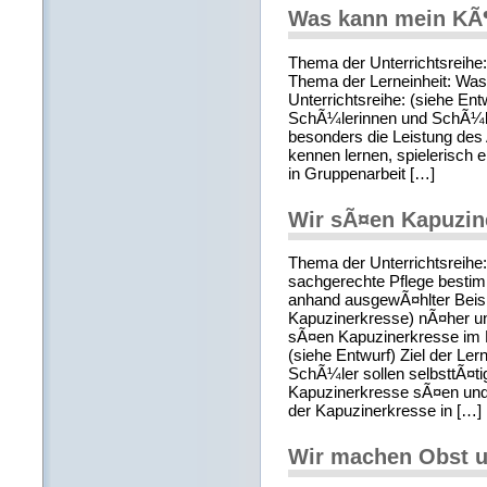
Was kann mein KÃ¶
Thema der Unterrichtsreihe
Thema der Lerneinheit: Was
Unterrichtsreihe: (siehe Entw
SchÃ¼lerinnen und SchÃ¼ler
besonders die Leistung des
kennen lernen, spielerisch 
in Gruppenarbeit […]
Wir sÃ¤en Kapuzin
Thema der Unterrichtsreihe
sachgerechte Pflege bestim
anhand ausgewÃ¤hlter Beis
Kapuzinerkresse) nÃ¤her un
sÃ¤en Kapuzinerkresse im K
(siehe Entwurf) Ziel der Le
SchÃ¼ler sollen selbsttÃ¤ti
Kapuzinerkresse sÃ¤en und 
der Kapuzinerkresse in […]
Wir machen Obst 