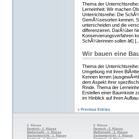
Thema der Unterrichtsrei
Lerneinheit: Wir machen Ob
Unterrichtsreihe: Die SchÃ¼
GemÃ¼sesorten kennen. S
unterscheiden und die ver
differenzieren. DarÃ¼ber hi
Konservierungsverfahren ken
SchÃ¼lerinnen sollen â€¦ [
Wir bauen eine Ba
Thema der Unterrichtsreihe
Umgebung mit ihren BlÃ¤tt
Kennen lernen (ausgewÃ¤hl
dem Aspekt ihrer spezifisc
Rinde. Thema der Lerneinhe
Erstellen einer Baumkiste 
im Hinblick auf ihren Aufbau
« Previous Entries
1. Klasse
2. Klasse
Deutsch - 1. Klasse
Deutsch - 2. Klasse
Mathematik - 1. Klasse
Mathematik - 2. Klasse
Sachunterricht - 1. Klasse
Sachunterricht - 2. Klasse
Englisch - 1. Klasse
Englisch - 2. Klasse