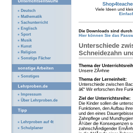
Unterrichtsentwürfe
Shop4teacher
Viele Ideen und klei
Deutsch
Einfac
Mathematik
Sachunterricht
Englisch
Die Downloads sind durch 
Sport
Hier können Sie das Passw
Musik
Unterschiede zwi
Kunst
Schneidezahn un
Religion
Sonstige Fächer
Thema der Unterrichtsreih
sonstige Arbeiten
Unsere ZÃ¤hne
Sonstiges
Thema der Lerneinheit:
Unterschiede zwischen Ba
Lehrproben.de
â€“ Wir erforschen ihre Fun
Impressum
Ziel der Unterrichtsreihe:
Über Lehrproben.de
Die Kinder sollen die unter
Funktionen, den Aufbau ihr
Tipp
und den eines Dauergebisse
Zahnpflege und Mundhygiene
Lehrproben auf 4t
Ã¼ber die Konsequenzen sc
Schulplaner
zahnschÃ¤digender ErnÃ¤hr