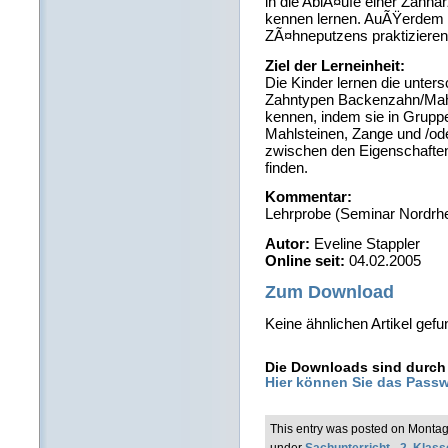
in die AblÃ¤ufe einer Zahna
kennen lernen. AuÃŸerdem so
ZÃ¤hneputzens praktiziere
Ziel der Lerneinheit:
Die Kinder lernen die unter
Zahntypen Backenzahn/Mah
kennen, indem sie in Gruppe
Mahlsteinen, Zange und /od
zwischen den Eigenschafte
finden.
Kommentar:
Lehrprobe (Seminar Nordrhe
Autor:
Eveline Stappler
Online seit:
04.02.2005
Zum Download
Keine ähnlichen Artikel gefu
Die Downloads sind durch 
Hier können Sie das Passw
This entry was posted on Montag