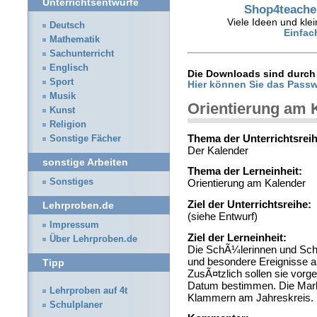
Unterrichtsentwürfe
Shop4teacher
Viele Ideen und klei
Deutsch
Einfac
Mathematik
Sachunterricht
Englisch
Die Downloads sind durch 
Sport
Hier können Sie das Passw
Musik
Orientierung am 
Kunst
Religion
Thema der Unterrichtsreih
Sonstige Fächer
Der Kalender
sonstige Arbeiten
Thema der Lerneinheit:
Sonstiges
Orientierung am Kalender
Ziel der Unterrichtsreihe:
Lehrproben.de
(siehe Entwurf)
Impressum
Ziel der Lerneinheit:
Über Lehrproben.de
Die SchÃ¼lerinnen und SchÃ
und besondere Ereignisse a
Tipp
ZusÃ¤tzlich sollen sie vor
Datum bestimmen. Die Marki
Lehrproben auf 4t
Klammern am Jahreskreis.
Schulplaner