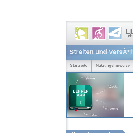
L
Leh
Streiten und VersÃ¶
Startseite
Nutzungshinweise