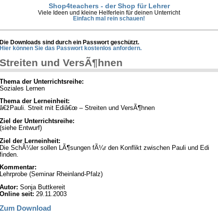
Shop4teachers - der Shop für Lehrer
Viele Ideen und kleine Helferlein für deinen Unterricht
Einfach mal rein schauen!
Die Downloads sind durch ein Passwort geschützt.
Hier können Sie das Passwort kostenlos anfordern.
Streiten und VersÃ¶hnen
Thema der Unterrichtsreihe:
Soziales Lernen
Thema der Lerneinheit:
â€žPauli. Streit mit Ediâ€œ – Streiten und VersÃ¶hnen
Ziel der Unterrichtsreihe:
(siehe Entwurf)
Ziel der Lerneinheit:
Die SchÃ¼ler sollen LÃ¶sungen fÃ¼r den Konflikt zwischen Pauli und Edi
finden.
Kommentar:
Lehrprobe (Seminar Rheinland-Pfalz)
Autor:
Sonja Buttkereit
Online seit:
29.11.2003
Zum Download