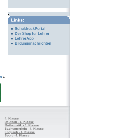
Links:
SchuldruckPortal
Der Shop für Lehrer
LehrerApp
Bildungsnachrichten
n
»
4. Klasse
Deutsch - 4. Klasse
Mathematik - 4. Klasse
Sachunterricht - 4. Klasse
Englisch - 4. Klasse
Sport - 4. Klasse