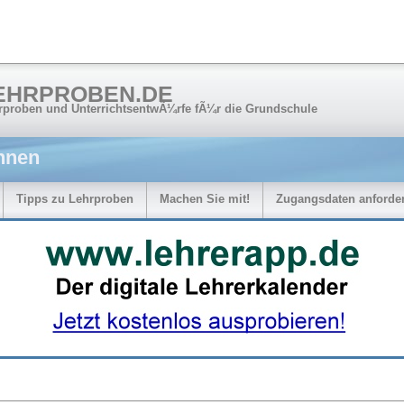
EHRPROBEN.DE
rproben und UnterrichtsentwÃ¼rfe fÃ¼r die Grundschule
hnen
Tipps zu Lehrproben
Machen Sie mit!
Zugangsdaten anforde