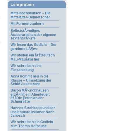
Lehrproben
Mittelhochdeutsch – Die
Mittelalter-Dolmetscher
Mit Formen zaubern
SelbststÃ¤ndiges
Ãœberarbeiten der eigenen
TextentwÃ¼rfe
Wir lesen das Gedicht – Der
gereimte LÃ¶we
Wir stellen ein â€žDeutsch
Mau-Mauâ€œ her
Wir schreiben eine
Flickanleitung
Anna kommt neu in die
Klasse – Umsetzung der
SchlÃ¼sselszene
Baron MÃ¼nchhausen
erzÃ¤hlt ein Abenteuer:
â€žDie Enten an der
Schnurâ€œ
Hannes Strohkopp und der
unsichtbare Indianer Nach
Janosch
Wir schreiben ein Gedicht
zum Thema Hofpause