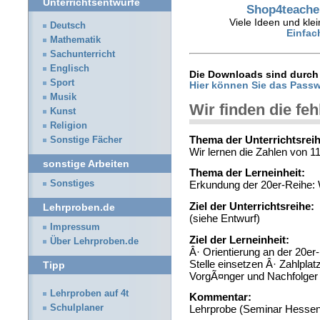
Unterrichtsentwürfe
Shop4teacher
Viele Ideen und klei
Deutsch
Einfac
Mathematik
Sachunterricht
Englisch
Die Downloads sind durch 
Sport
Hier können Sie das Passw
Musik
Wir finden die fe
Kunst
Religion
Thema der Unterrichtsreih
Sonstige Fächer
Wir lernen die Zahlen von 11
sonstige Arbeiten
Thema der Lerneinheit:
Sonstiges
Erkundung der 20er-Reihe: W
Ziel der Unterrichtsreihe:
Lehrproben.de
(siehe Entwurf)
Impressum
Ziel der Lerneinheit:
Über Lehrproben.de
Â· Orientierung an der 20er-
Stelle einsetzen Â· Zahlpla
Tipp
VorgÃ¤nger und Nachfolger 
Lehrproben auf 4t
Kommentar:
Schulplaner
Lehrprobe (Seminar Hessen