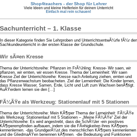
Shop4teachers - der Shop für Lehrer
Viele Ideen und kleine Helferlein für deinen Unterricht
Einfach mal rein schauen!
Sachunterricht – 1. Klasse
In dieser Kategorie finden Sie Lehrproben und UnterrichtsentwÃ¼rfe fÃ¼r de
Sachkundeunterricht in der ersten Klasse der Grundschule.
Wir sÃ¤en Kresse
Thema der Unterrichtsreihe: Pflanzen im FrÃ¼hling: Kresse- Wir saen, wir
pflanzen, wir ernten, wir essen Kresse. Thema der Lerneinheit: Wir saen
Kresse Ziel der Unterrichtsreihe: Kresse nach Anleitung ziehen, ernten und
das Pflanzenwachstum beobacheten. Ziel der Lerneinheit: Die Kinder lernen,
dass Kresse Wasser, Samen, Erde, Licht und Luft zum Wachsen benÃ¶tigt.
AuÃŸerdem lernen sie den […]
FÃ¼ÃŸe als Werkzeug: Stationenlauf mit 5 Stationen
Thema der Unterrichtsreihe: Mein KÃ¶rper Thema der Lerneinheit: FÃ¼ÃŸe
als Werkzeug: Stationenlauf mit 5 Stationen – „Meine FÃ¼ÃŸe“ Ziel der
Unterrichtsreihe: Es wird angestrebt, dass die SchÃ¼ler -ein positives
KÃ¶rperempfinden aufbauen, indem sie die FÃ¤higkeiten ihres KÃ¶rpers
kennenlernen. -das GrundgerÃ¼st des menschlichen KÃ¶rpers kennenlernen
und die GliedmaÃŸen benennen kÃ¶nnen. -die Bedeutung und Funktionen