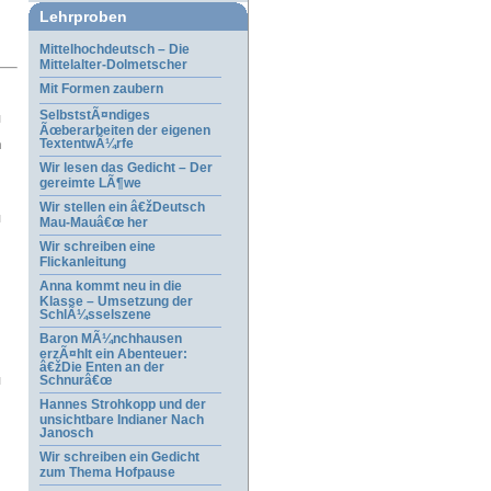
Lehrproben
Mittelhochdeutsch – Die
Mittelalter-Dolmetscher
Mit Formen zaubern
SelbststÃ¤ndiges
Ãœberarbeiten der eigenen
n
TextentwÃ¼rfe
Wir lesen das Gedicht – Der
gereimte LÃ¶we
Wir stellen ein â€žDeutsch
Mau-Mauâ€œ her
Wir schreiben eine
Flickanleitung
Anna kommt neu in die
Klasse – Umsetzung der
SchlÃ¼sselszene
Baron MÃ¼nchhausen
erzÃ¤hlt ein Abenteuer:
â€žDie Enten an der
Schnurâ€œ
Hannes Strohkopp und der
unsichtbare Indianer Nach
Janosch
Wir schreiben ein Gedicht
zum Thema Hofpause