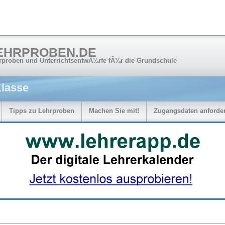
EHRPROBEN.DE
rproben und UnterrichtsentwÃ¼rfe fÃ¼r die Grundschule
Klasse
Tipps zu Lehrproben
Machen Sie mit!
Zugangsdaten anforde