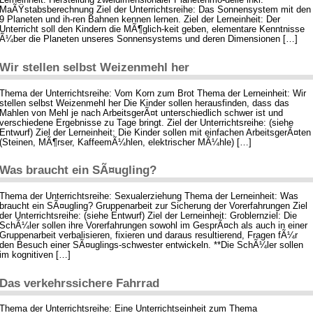
Lerneinheit: Herstellung zweidimensionaler Planetenmo-delle inkl.
MaÃŸstabsberechnung Ziel der Unterrichtsreihe: Das Sonnensystem mit den
9 Planeten und ih-ren Bahnen kennen lernen. Ziel der Lerneinheit: Der
Unterricht soll den Kindern die MÃ¶glich-keit geben, elementare Kenntnisse
Ã¼ber die Planeten unseres Sonnensystems und deren Dimensionen […]
Wir stellen selbst Weizenmehl her
Thema der Unterrichtsreihe: Vom Korn zum Brot Thema der Lerneinheit: Wir
stellen selbst Weizenmehl her Die Kinder sollen herausfinden, dass das
Mahlen von Mehl je nach ArbeitsgerÃ¤t unterschiedlich schwer ist und
verschiedene Ergebnisse zu Tage bringt. Ziel der Unterrichtsreihe: (siehe
Entwurf) Ziel der Lerneinheit: Die Kinder sollen mit einfachen ArbeitsgerÃ¤ten
(Steinen, MÃ¶rser, KaffeemÃ¼hlen, elektrischer MÃ¼hle) […]
Was braucht ein SÃ¤ugling?
Thema der Unterrichtsreihe: Sexualerziehung Thema der Lerneinheit: Was
braucht ein SÃ¤ugling? Gruppenarbeit zur Sicherung der Vorerfahrungen Ziel
der Unterrichtsreihe: (siehe Entwurf) Ziel der Lerneinheit: Groblernziel: Die
SchÃ¼ler sollen ihre Vorerfahrungen sowohl im GesprÃ¤ch als auch in einer
Gruppenarbeit verbalisieren, fixieren und daraus resultierend, Fragen fÃ¼r
den Besuch einer SÃ¤uglings-schwester entwickeln. **Die SchÃ¼ler sollen
im kognitiven […]
Das verkehrssichere Fahrrad
Thema der Unterrichtsreihe: Eine Unterrichtseinheit zum Thema