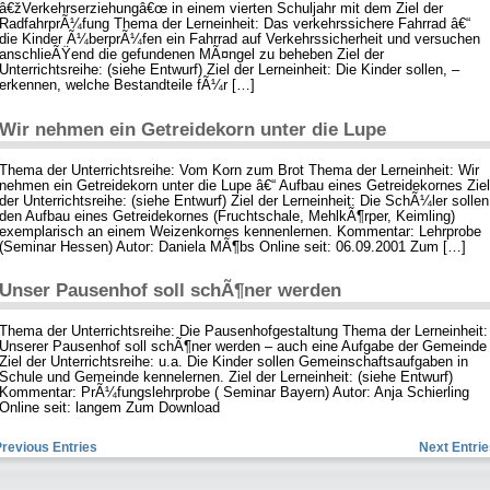
â€žVerkehrserziehungâ€œ in einem vierten Schuljahr mit dem Ziel der
RadfahrprÃ¼fung Thema der Lerneinheit: Das verkehrssichere Fahrrad â€“
die Kinder Ã¼berprÃ¼fen ein Fahrrad auf Verkehrssicherheit und versuchen
anschlieÃŸend die gefundenen MÃ¤ngel zu beheben Ziel der
Unterrichtsreihe: (siehe Entwurf) Ziel der Lerneinheit: Die Kinder sollen, –
erkennen, welche Bestandteile fÃ¼r […]
Wir nehmen ein Getreidekorn unter die Lupe
Thema der Unterrichtsreihe: Vom Korn zum Brot Thema der Lerneinheit: Wir
nehmen ein Getreidekorn unter die Lupe â€“ Aufbau eines Getreidekornes Ziel
der Unterrichtsreihe: (siehe Entwurf) Ziel der Lerneinheit: Die SchÃ¼ler sollen
den Aufbau eines Getreidekornes (Fruchtschale, MehlkÃ¶rper, Keimling)
exemplarisch an einem Weizenkornes kennenlernen. Kommentar: Lehrprobe
(Seminar Hessen) Autor: Daniela MÃ¶bs Online seit: 06.09.2001 Zum […]
Unser Pausenhof soll schÃ¶ner werden
Thema der Unterrichtsreihe: Die Pausenhofgestaltung Thema der Lerneinheit:
Unserer Pausenhof soll schÃ¶ner werden – auch eine Aufgabe der Gemeinde
Ziel der Unterrichtsreihe: u.a. Die Kinder sollen Gemeinschaftsaufgaben in
Schule und Gemeinde kennelernen. Ziel der Lerneinheit: (siehe Entwurf)
Kommentar: PrÃ¼fungslehrprobe ( Seminar Bayern) Autor: Anja Schierling
Online seit: langem Zum Download
Previous Entries
Next Entrie