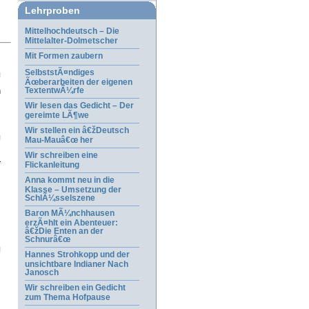
Lehrproben
Mittelhochdeutsch – Die
Mittelalter-Dolmetscher
Mit Formen zaubern
SelbststÃ¤ndiges
Ãœberarbeiten der eigenen
n
TextentwÃ¼rfe
Wir lesen das Gedicht – Der
gereimte LÃ¶we
Wir stellen ein â€žDeutsch
Mau-Mauâ€œ her
Wir schreiben eine
r
Flickanleitung
Anna kommt neu in die
Klasse – Umsetzung der
SchlÃ¼sselszene
Baron MÃ¼nchhausen
erzÃ¤hlt ein Abenteuer:
â€žDie Enten an der
Schnurâ€œ
Hannes Strohkopp und der
unsichtbare Indianer Nach
Janosch
Wir schreiben ein Gedicht
zum Thema Hofpause