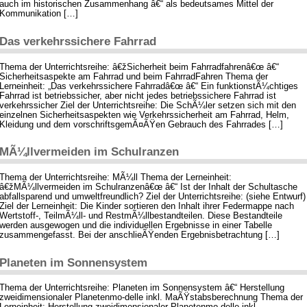
auch im historischen Zusammenhang â€“ als bedeutsames Mittel der
Kommunikation […]
Das verkehrssichere Fahrrad
Thema der Unterrichtsreihe: â€žSicherheit beim Fahrradfahrenâ€œ â€“
Sicherheitsaspekte am Fahrrad und beim FahrradFahren Thema der
Lerneinheit: „Das verkehrssichere Fahrradâ€œ â€“ Ein funktionstÃ¼chtiges
Fahrrad ist betriebssicher, aber nicht jedes betriebssichere Fahrrad ist
verkehrssicher Ziel der Unterrichtsreihe: Die SchÃ¼ler setzen sich mit den
einzelnen Sicherheitsaspekten wie Verkehrssicherheit am Fahrrad, Helm,
Kleidung und dem vorschriftsgemÃ¤ÃŸen Gebrauch des Fahrrades […]
MÃ¼llvermeiden im Schulranzen
Thema der Unterrichtsreihe: MÃ¼ll Thema der Lerneinheit:
â€žMÃ¼llvermeiden im Schulranzenâ€œ â€“ Ist der Inhalt der Schultasche
abfallsparend und umweltfreundlich? Ziel der Unterrichtsreihe: (siehe Entwurf)
Ziel der Lerneinheit: Die Kinder sortieren den Inhalt ihrer Federmappe nach
Wertstoff-, TeilmÃ¼ll- und RestmÃ¼llbestandteilen. Diese Bestandteile
werden ausgewogen und die individuellen Ergebnisse in einer Tabelle
zusammengefasst. Bei der anschlieÃŸenden Ergebnisbetrachtung […]
Planeten im Sonnensystem
Thema der Unterrichtsreihe: Planeten im Sonnensystem â€“ Herstellung
zweidimensionaler Planetenmo-delle inkl. MaÃŸstabsberechnung Thema der