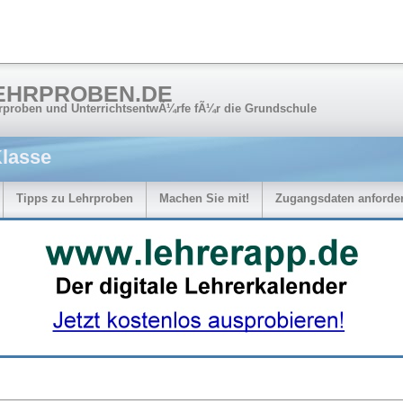
EHRPROBEN.DE
rproben und UnterrichtsentwÃ¼rfe fÃ¼r die Grundschule
Klasse
Tipps zu Lehrproben
Machen Sie mit!
Zugangsdaten anforde