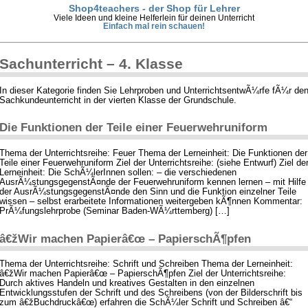
Shop4teachers - der Shop für Lehrer
Viele Ideen und kleine Helferlein für deinen Unterricht
Einfach mal rein schauen!
Sachunterricht – 4. Klasse
In dieser Kategorie finden Sie Lehrproben und UnterrichtsentwÃ¼rfe fÃ¼r de
Sachkundeunterricht in der vierten Klasse der Grundschule.
Die Funktionen der Teile einer Feuerwehruniform
Thema der Unterrichtsreihe: Feuer Thema der Lerneinheit: Die Funktionen der
Teile einer Feuerwehruniform Ziel der Unterrichtsreihe: (siehe Entwurf) Ziel de
Lerneinheit: Die SchÃ¼lerInnen sollen: – die verschiedenen
AusrÃ¼stungsgegenstÃ¤nde der Feuerwehruniform kennen lernen – mit Hilfe
der AusrÃ¼stungsgegenstÃ¤nde den Sinn und die Funktion einzelner Teile
wissen – selbst erarbeitete Informationen weitergeben kÃ¶nnen Kommentar:
PrÃ¼fungslehrprobe (Seminar Baden-WÃ¼rttemberg) […]
â€žWir machen Papierâ€œ – PapierschÃ¶pfen
Thema der Unterrichtsreihe: Schrift und Schreiben Thema der Lerneinheit:
â€žWir machen Papierâ€œ – PapierschÃ¶pfen Ziel der Unterrichtsreihe:
Durch aktives Handeln und kreatives Gestalten in den einzelnen
Entwicklungsstufen der Schrift und des Schreibens (von der Bilderschrift bis
zum â€žBuchdruckâ€œ) erfahren die SchÃ¼ler Schrift und Schreiben â€“