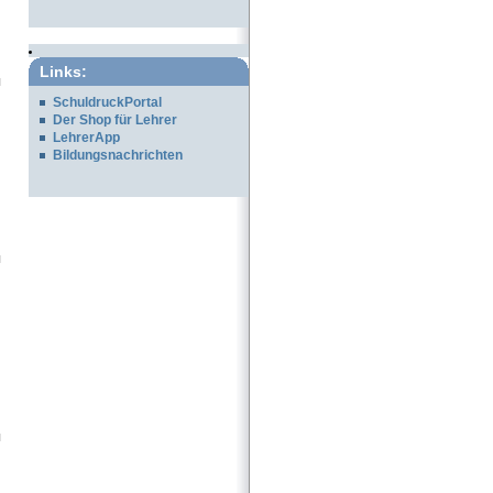
Links:
SchuldruckPortal
Der Shop für Lehrer
LehrerApp
Bildungsnachrichten