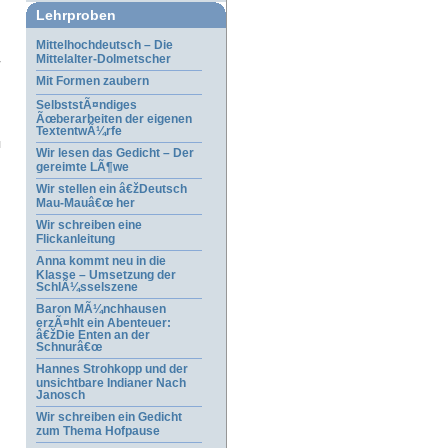
Lehrproben
Mittelhochdeutsch – Die
Mittelalter-Dolmetscher
Mit Formen zaubern
SelbststÃ¤ndiges
Ãœberarbeiten der eigenen
TextentwÃ¼rfe
Wir lesen das Gedicht – Der
gereimte LÃ¶we
Wir stellen ein â€žDeutsch
Mau-Mauâ€œ her
Wir schreiben eine
Flickanleitung
Anna kommt neu in die
Klasse – Umsetzung der
SchlÃ¼sselszene
Baron MÃ¼nchhausen
erzÃ¤hlt ein Abenteuer:
â€žDie Enten an der
Schnurâ€œ
Hannes Strohkopp und der
unsichtbare Indianer Nach
Janosch
Wir schreiben ein Gedicht
zum Thema Hofpause