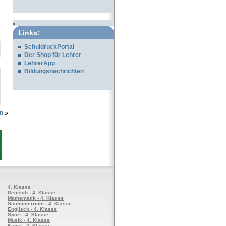
Links:
SchuldruckPortal
Der Shop für Lehrer
LehrerApp
Bildungsnachrichten
n
»
4. Klasse
Deutsch - 4. Klasse
Mathematik - 4. Klasse
Sachunterricht - 4. Klasse
Englisch - 4. Klasse
Sport - 4. Klasse
Musik - 4. Klasse
Kunst - 4. Klasse