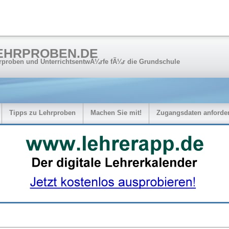
EHRPROBEN.DE
rproben und UnterrichtsentwÃ¼rfe fÃ¼r die Grundschule
Tipps zu Lehrproben
Machen Sie mit!
Zugangsdaten anforde