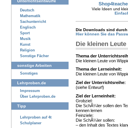
Unterrichtsentwürfe
Shop4teacher
Viele Ideen und klei
Deutsch
Einfac
Mathematik
Sachunterricht
Englisch
Die Downloads sind durch 
Sport
Hier können Sie das Passw
Musik
Die kleinen Leute
Kunst
Religion
Thema der Unterrichtsreih
Sonstige Fächer
Die kleinen Leute von Wippi
sonstige Arbeiten
Thema der Lerneinheit:
Sonstiges
Die kleinen Leute von Wippi
Ziel der Unterrichtsreihe:
Lehrproben.de
(siehe Entwurf)
Impressum
Ziel der Lerneinheit:
Über Lehrproben.de
Grobziel:
Die SchÃ¼ler sollen den Te
Tipp
kennen lernen
Feinziele:
Lehrproben auf 4t
Die SchÃ¼ler sollen:
Schulplaner
– den Inhalt des Textes kla