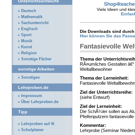
Unterrichtsentwürfe
Shop4teacher
Viele Ideen und klei
Deutsch
Einfac
Mathematik
Sachunterricht
Englisch
Die Downloads sind durch 
Sport
Hier können Sie das Passw
Musik
Fantasievolle We
Kunst
Religion
Thema der Unterrichtsreih
Sonstige Fächer
RÃ¤umliches Gestalten â€“ 
Weltallbewohner
sonstige Arbeiten
Sonstiges
Thema der Lerneinheit:
Fantasievolle Weltallbewoh
Lehrproben.de
Ziel der Unterrichtsreihe:
Impressum
(siehe Entwurf)
Über Lehrproben.de
Ziel der Lerneinheit:
Die SchÃ¼ler sollen aus Al
Tipp
Pfeifenputzern fantasievol
Lehrproben auf 4t
Kommentar:
Schulplaner
Lehrprobe (Seminar Nieder