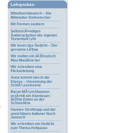
Lehrproben
Mittelhochdeutsch – Die
Mittelalter-Dolmetscher
Mit Formen zaubern
SelbststÃ¤ndiges
Ãœberarbeiten der eigenen
TextentwÃ¼rfe
Wir lesen das Gedicht – Der
gereimte LÃ¶we
Wir stellen ein â€žDeutsch
Mau-Mauâ€œ her
Wir schreiben eine
Flickanleitung
Anna kommt neu in die
Klasse – Umsetzung der
SchlÃ¼sselszene
Baron MÃ¼nchhausen
erzÃ¤hlt ein Abenteuer:
â€žDie Enten an der
Schnurâ€œ
d
Hannes Strohkopp und der
unsichtbare Indianer Nach
Janosch
Wir schreiben ein Gedicht
zum Thema Hofpause