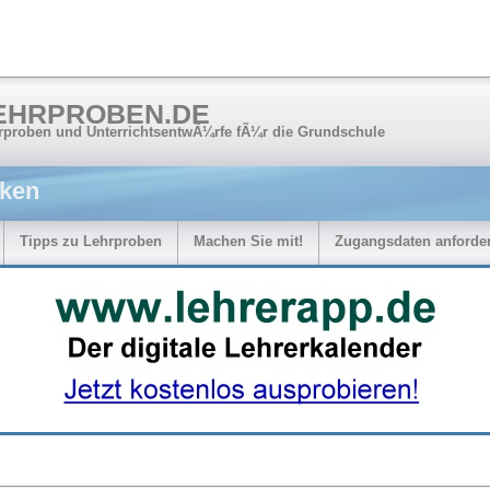
EHRPROBEN.DE
rproben und UnterrichtsentwÃ¼rfe fÃ¼r die Grundschule
ken
Tipps zu Lehrproben
Machen Sie mit!
Zugangsdaten anforde