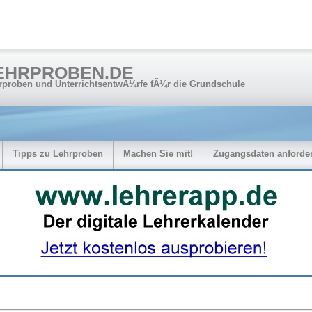
EHRPROBEN.DE
rproben und UnterrichtsentwÃ¼rfe fÃ¼r die Grundschule
Tipps zu Lehrproben
Machen Sie mit!
Zugangsdaten anforde