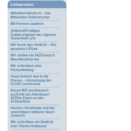
Lehrproben
Mittelhochdeutsch – Die
Mittelalter-Dolmetscher
Mit Formen zaubern
SelbststÃ¤ndiges
Ãœberarbeiten der eigenen
TextentwÃ¼rfe
Wir lesen das Gedicht – Der
gereimte LÃ¶we
Wir stellen ein â€žDeutsch
Mau-Mauâ€œ her
Wir schreiben eine
Flickanleitung
Anna kommt neu in die
Klasse – Umsetzung der
SchlÃ¼sselszene
Baron MÃ¼nchhausen
erzÃ¤hlt ein Abenteuer:
â€žDie Enten an der
Schnurâ€œ
Hannes Strohkopp und der
unsichtbare Indianer Nach
.
Janosch
Wir schreiben ein Gedicht
zum Thema Hofpause