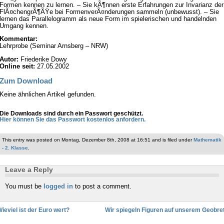
Formen kennen zu lernen. – Sie kÃ¶nnen erste Erfahrungen zur Invarianz der
FlÃ¤chengrÃ¶ÃŸe bei FormenverÃ¤nderungen sammeln (unbewusst). – Sie
lernen das Parallelogramm als neue Form im spielerischen und handelnden
Umgang kennen.
Kommentar:
Lehrprobe (Seminar Arnsberg – NRW)
Autor:
Friederike Dowy
Online seit:
27.05.2002
Zum Download
Keine ähnlichen Artikel gefunden.
Die Downloads sind durch ein Passwort geschützt.
Hier können Sie das Passwort kostenlos anfordern.
This entry was posted on Montag, Dezember 8th, 2008 at 16:51 and is filed under
Mathematik
- 2. Klasse
.
Leave a Reply
You must be
logged in
to post a comment.
ieviel ist der Euro wert?
Wir spiegeln Figuren auf unserem Geobre