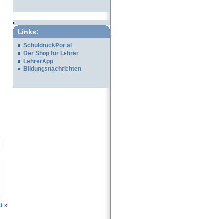
Links:
SchuldruckPortal
Der Shop für Lehrer
LehrerApp
Bildungsnachrichten
tt
»