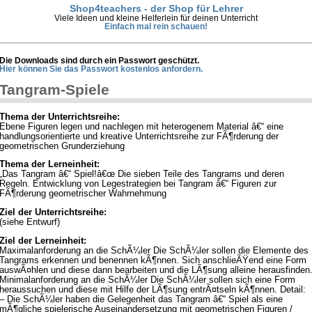
Shop4teachers - der Shop für Lehrer
Viele Ideen und kleine Helferlein für deinen Unterricht
Einfach mal rein schauen!
Die Downloads sind durch ein Passwort geschützt.
Hier können Sie das Passwort kostenlos anfordern.
Tangram-Spiele
Thema der Unterrichtsreihe:
Ebene Figuren legen und nachlegen mit heterogenem Material â€“ eine
handlungsorientierte und kreative Unterrichtsreihe zur FÃ¶rderung der
geometrischen Grunderziehung
Thema der Lerneinheit:
„Das Tangram â€“ Spiel!â€œ Die sieben Teile des Tangrams und deren
Regeln. Entwicklung von Legestrategien bei Tangram â€“ Figuren zur
FÃ¶rderung geometrischer Wahrnehmung
Ziel der Unterrichtsreihe:
(siehe Entwurf)
Ziel der Lerneinheit:
Maximalanforderung an die SchÃ¼ler Die SchÃ¼ler sollen die Elemente des
Tangrams erkennen und benennen kÃ¶nnen. Sich anschlieÃŸend eine Form
auswÃ¤hlen und diese dann bearbeiten und die LÃ¶sung alleine herausfinden
Minimalanforderung an die SchÃ¼ler Die SchÃ¼ler sollen sich eine Form
heraussuchen und diese mit Hilfe der LÃ¶sung entrÃ¤tseln kÃ¶nnen. Detail:
– Die SchÃ¼ler haben die Gelegenheit das Tangram â€“ Spiel als eine
mÃ¶gliche spielerische Auseinandersetzung mit geometrischen Figuren /