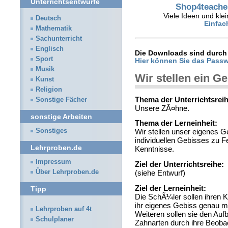
Unterrichtsentwürfe
Shop4teacher
Viele Ideen und klei
Deutsch
Einfac
Mathematik
Sachunterricht
Englisch
Die Downloads sind durch 
Sport
Hier können Sie das Passw
Musik
Wir stellen ein G
Kunst
Religion
Thema der Unterrichtsreih
Sonstige Fächer
Unsere ZÃ¤hne.
sonstige Arbeiten
Thema der Lerneinheit:
Sonstiges
Wir stellen unser eigenes Ge
individuellen Gebisses zu F
Lehrproben.de
Kenntnisse.
Impressum
Ziel der Unterrichtsreihe:
Über Lehrproben.de
(siehe Entwurf)
Ziel der Lerneinheit:
Tipp
Die SchÃ¼ler sollen ihren
ihr eigenes Gebiss genau m
Lehrproben auf 4t
Weiteren sollen sie den Au
Schulplaner
Zahnarten durch ihre Beoba