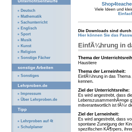
Unterrichtsentwürfe
Shop4teacher
Viele Ideen und klei
Deutsch
Einfac
Mathematik
Sachunterricht
Englisch
Die Downloads sind durch 
Sport
Hier können Sie das Passw
Musik
EinfÃ¼hrung in d
Kunst
Religion
Thema der Unterrichtsreih
Sonstige Fächer
Haustiere
sonstige Arbeiten
Thema der Lerneinheit:
Sonstiges
EinfÃ¼hrung in das Thema „
kennen.
Lehrproben.de
Ziel der Unterrichtsreihe:
Impressum
Es wird angestrebt, dass d
Über Lehrproben.de
LebenszusammenhÃ¤nge ge
mitverantwortlich ist fÃ¼r d
Tipp
Ziel der Lerneinheit:
Es wird angestrebt, dass v
Lehrproben auf 4t
spontane Zuneigung der Kind
Schulplaner
spezifischen KÃ¶rpers, ihr