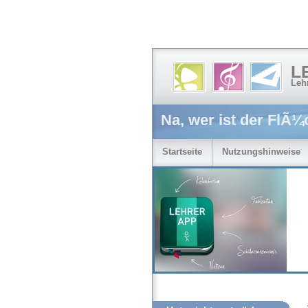
L
Leh
Na, wer ist der FlÃ¼
Startseite
Nutzungshinweise