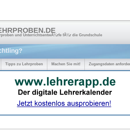
EHRPROBEN.DE
rproben und UnterrichtsentwÃ¼rfe fÃ¼r die Grundschule
chtling?
Tipps zu Lehrproben
Machen Sie mit!
Zugangsdaten anforde