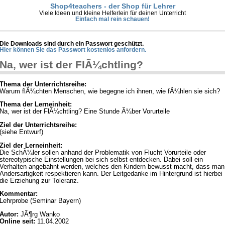
Shop4teachers - der Shop für Lehrer
Viele Ideen und kleine Helferlein für deinen Unterricht
Einfach mal rein schauen!
Die Downloads sind durch ein Passwort geschützt.
Hier können Sie das Passwort kostenlos anfordern.
Na, wer ist der FlÃ¼chtling?
Thema der Unterrichtsreihe:
Warum flÃ¼chten Menschen, wie begegne ich ihnen, wie fÃ¼hlen sie sich?
Thema der Lerneinheit:
Na, wer ist der FlÃ¼chtling? Eine Stunde Ã¼ber Vorurteile
Ziel der Unterrichtsreihe:
(siehe Entwurf)
Ziel der Lerneinheit:
Die SchÃ¼ler sollen anhand der Problematik von Flucht Vorurteile oder
stereotypische Einstellungen bei sich selbst entdecken. Dabei soll ein
Verhalten angebahnt werden, welches den Kindern bewusst macht, dass man
Andersartigkeit respektieren kann. Der Leitgedanke im Hintergrund ist hierbei
die Erziehung zur Toleranz.
Kommentar:
Lehrprobe (Seminar Bayern)
Autor:
JÃ¶rg Wanko
Online seit:
11.04.2002