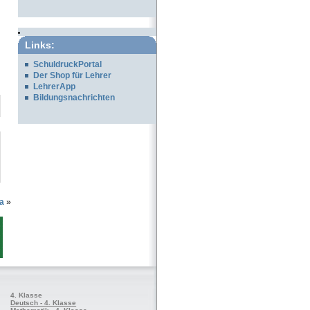
Links:
SchuldruckPortal
Der Shop für Lehrer
LehrerApp
Bildungsnachrichten
la
»
4. Klasse
Deutsch - 4. Klasse