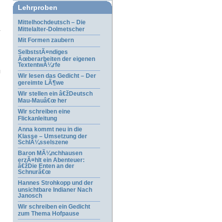
Lehrproben
Mittelhochdeutsch – Die
Mittelalter-Dolmetscher
Mit Formen zaubern
SelbststÃ¤ndiges
Ãœberarbeiten der eigenen
TextentwÃ¼rfe
Wir lesen das Gedicht – Der
gereimte LÃ¶we
Wir stellen ein â€žDeutsch
Mau-Mauâ€œ her
Wir schreiben eine
Flickanleitung
Anna kommt neu in die
Klasse – Umsetzung der
SchlÃ¼sselszene
Baron MÃ¼nchhausen
erzÃ¤hlt ein Abenteuer:
â€žDie Enten an der
Schnurâ€œ
Hannes Strohkopp und der
unsichtbare Indianer Nach
Janosch
Wir schreiben ein Gedicht
zum Thema Hofpause