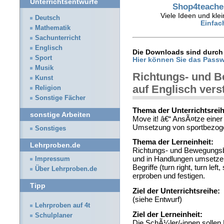
Unterrichtsentwürfe
Shop4teacher
Viele Ideen und klei
Deutsch
Einfac
Mathematik
Sachunterricht
Englisch
Die Downloads sind durch 
Sport
Hier können Sie das Passw
Musik
Richtungs- und 
Kunst
auf Englisch vers
Religion
Sonstige Fächer
Thema der Unterrichtsreih
sonstige Arbeiten
Move it! â€“ AnsÃ¤tze eine
Umsetzung von sportbezogen
Sonstiges
Thema der Lerneinheit:
Lehrproben.de
Richtungs- und Bewegungsb
und in Handlungen umsetzen
Impressum
Begriffe (turn right, turn left
Über Lehrproben.de
erproben und festigen.
Tipp
Ziel der Unterrichtsreihe:
(siehe Entwurf)
Lehrproben auf 4t
Ziel der Lerneinheit:
Schulplaner
Die SchÃ¼ler/-innen sollen