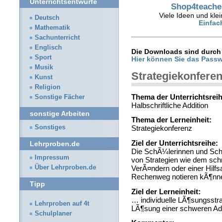
Unterrichtsentwürfe
Shop4teacher
Viele Ideen und klei
Deutsch
Einfac
Mathematik
Sachunterricht
Englisch
Die Downloads sind durch 
Sport
Hier können Sie das Passw
Musik
Strategiekonfere
Kunst
Religion
Thema der Unterrichtsreih
Sonstige Fächer
Halbschriftliche Addition
sonstige Arbeiten
Thema der Lerneinheit:
Sonstiges
Strategiekonferenz
Ziel der Unterrichtsreihe:
Lehrproben.de
Die SchÃ¼lerinnen und SchÃ
Impressum
von Strategien wie dem sch
Über Lehrproben.de
VerÃ¤ndern oder einer Hilfs
Rechenweg notieren kÃ¶nn
Tipp
Ziel der Lerneinheit:
… individuelle LÃ¶sungsstr
Lehrproben auf 4t
LÃ¶sung einer schweren Add
Schulplaner