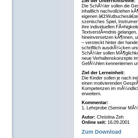
Ziel der Unterrichtsreihe:
Die SchÃ¼ler sollen die G
inhaltlich nachvollziehen k
eigenen â€žWutbuchesâ€œ, 
szenisches Spiel, Instrumen
ihre individuellen FÃ¤higkei
TextverstÃ¤ndnis gelangen. 
hineinversetzen kÃ¶nnen, 
– versteckt hinter der han
schriftlich ausdrÃ¼cken und
SchÃ¼ler sollen MÃ¶glichke
neue Verhaltenskonzepte i
GefÃ¼hlen kennenlernen un
Ziel der Lerneinheit:
Die Kinder sollen je nach 
einen motivierenden GesprÃ
Kompetenzen im mÃ¼ndliche
erweitern.
Kommentar:
1. Lehrprobe (Seminar MÃ
Autor:
Christina Zeh
Online seit:
16.09.2001
Zum Download