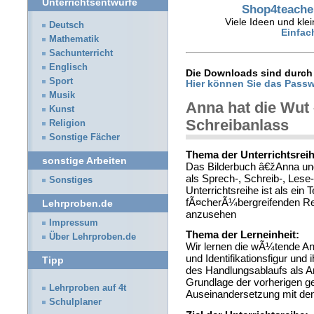
Unterrichtsentwürfe
Shop4teacher
Viele Ideen und klei
Deutsch
Einfac
Mathematik
Sachunterricht
Englisch
Die Downloads sind durch 
Sport
Hier können Sie das Passw
Musik
Anna hat die Wut 
Kunst
Schreibanlass
Religion
Sonstige Fächer
Thema der Unterrichtsreih
sonstige Arbeiten
Das Bilderbuch â€žAnna und
als Sprech-, Schreib-, Lese
Sonstiges
Unterrichtsreihe ist als ein
fÃ¤cherÃ¼bergreifenden 
Lehrproben.de
anzusehen
Impressum
Thema der Lerneinheit:
Über Lehrproben.de
Wir lernen die wÃ¼tende An
und Identifikationsfigur und
Tipp
des Handlungsablaufs als A
Grundlage der vorherigen g
Lehrproben auf 4t
Auseinandersetzung mit dem
Schulplaner