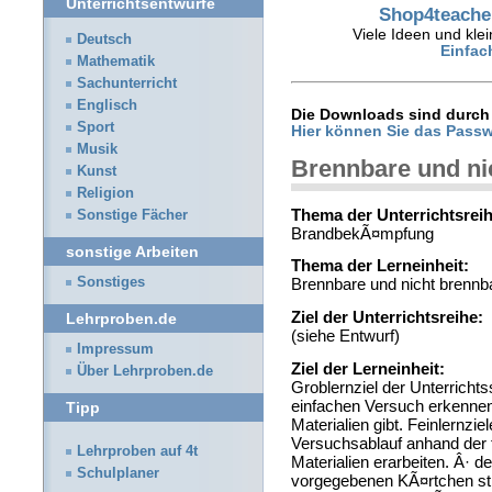
Unterrichtsentwürfe
Shop4teacher
Viele Ideen und klei
Deutsch
Einfac
Mathematik
Sachunterricht
Englisch
Die Downloads sind durch 
Sport
Hier können Sie das Passw
Musik
Brennbare und ni
Kunst
Religion
Thema der Unterrichtsreih
Sonstige Fächer
BrandbekÃ¤mpfung
sonstige Arbeiten
Thema der Lerneinheit:
Sonstiges
Brennbare und nicht brennba
Ziel der Unterrichtsreihe:
Lehrproben.de
(siehe Entwurf)
Impressum
Ziel der Lerneinheit:
Über Lehrproben.de
Groblernziel der Unterricht
einfachen Versuch erkennen
Tipp
Materialien gibt. Feinlernzi
Versuchsablauf anhand der
Lehrproben auf 4t
Materialien erarbeiten. Â· d
Schulplaner
vorgegebenen KÃ¤rtchen str