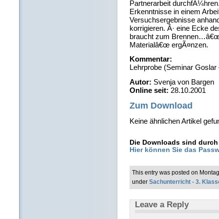
Partnerarbeit durchfÃ¼hren
Erkenntnisse in einem Arbeits
Versuchsergebnisse anhand e
korrigieren. Â· eine Ecke d
braucht zum Brennen…â€œ)
Materialâ€œ ergÃ¤nzen.
Kommentar:
Lehrprobe (Seminar Goslar
Autor:
Svenja von Bargen
Online seit:
28.10.2001
Zum Download
Keine ähnlichen Artikel gefu
Die Downloads sind durch 
Hier können Sie das Passw
This entry was posted on Montag
under
Sachunterricht - 3. Klass
Leave a Reply