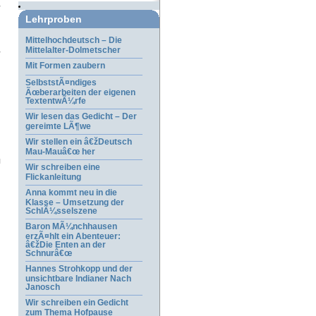
Lehrproben
Mittelhochdeutsch – Die
Mittelalter-Dolmetscher
Mit Formen zaubern
SelbststÃ¤ndiges
Ãœberarbeiten der eigenen
TextentwÃ¼rfe
Wir lesen das Gedicht – Der
gereimte LÃ¶we
Wir stellen ein â€žDeutsch
Mau-Mauâ€œ her
Wir schreiben eine
Flickanleitung
Anna kommt neu in die
Klasse – Umsetzung der
SchlÃ¼sselszene
Baron MÃ¼nchhausen
erzÃ¤hlt ein Abenteuer:
â€žDie Enten an der
Schnurâ€œ
Hannes Strohkopp und der
unsichtbare Indianer Nach
Janosch
Wir schreiben ein Gedicht
zum Thema Hofpause