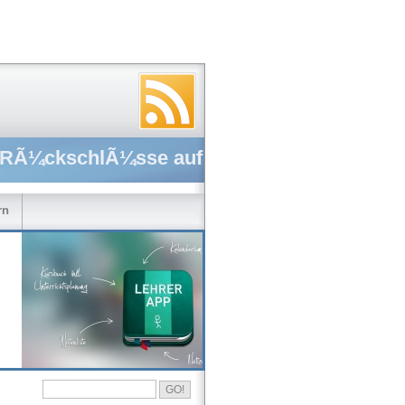
en RÃ¼ckschlÃ¼sse auf
rn