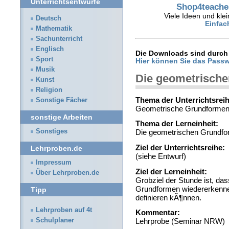
Unterrichtsentwürfe
Shop4teacher
Viele Ideen und klei
Deutsch
Einfac
Mathematik
Sachunterricht
Englisch
Die Downloads sind durch 
Sport
Hier können Sie das Passw
Musik
Die geometrisch
Kunst
Religion
Thema der Unterrichtsreih
Sonstige Fächer
Geometrische Grundforme
sonstige Arbeiten
Thema der Lerneinheit:
Sonstiges
Die geometrischen Grundf
Ziel der Unterrichtsreihe:
Lehrproben.de
(siehe Entwurf)
Impressum
Ziel der Lerneinheit:
Über Lehrproben.de
Grobziel der Stunde ist, da
Grundformen wiedererkenne
Tipp
definieren kÃ¶nnen.
Lehrproben auf 4t
Kommentar:
Schulplaner
Lehrprobe (Seminar NRW)